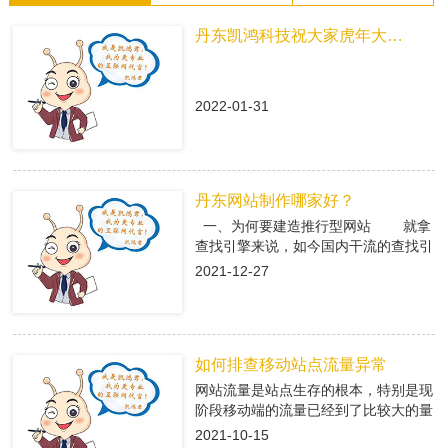
丹东凯鸿科技祝大家虎年大吉！
2022-01-31
丹东网站制作哪家好？
一、为何要建造推行型网站 就拿
查找引擎来说，如今国内干流的查找引
擎baidu、360、搜狗有着大量的用户
2021-12-27
集体，在这众多用户集体中，就有很多
咱们的潜在客户，做网络推行即是在查
找引擎中做推行，把公司的信息传递给
潜在客户，当用户查找有关关键字，引
如何排查移动站点流量异常
导进入推行型网站中，使用推行型网站
有的优势，转化成客户; 二、丹东
网站流量是站点生存的根本，特别是现
网站制作是怎么挑选专业的搭站公司
阶段移动端的流量已经到了比较大的量
1、看搭站公司的策划才干 推
级。移动端网站有流量了，每天就会有
2021-10-15
行型网站策划做的好不好，决议后期网