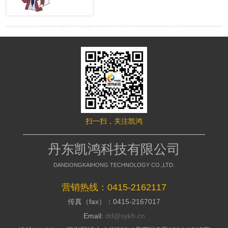
很多的用户，网站才有赢利的可 能。
络推行的成效，网站要是没有推行力，
移动端网站没有流量，就等同于枯竭的
就不能好的招引访客，这是模板型网站
水库。然而很多时候网站的流量会出现
缺点，没有策划，不能访客与公司之间
波动，甚至出现流量异常。面对流量异
加强信赖感，甭说询盘了，每一个询盘
常站长们应该如何排查，站长平台资
背后都是一个高额的订单，假如不能做
深专家们向大家介绍了移动端流量异常
到询盘转化，那意味着网络推行是失败
的解决方案。 什么是移动端流量
的，所以要明白的了解搭站公司的策划
异常? 移动端流量异常可以通过平
才干; 2、看搭站公司的美工规划才
台两个渠道数据判断： 1、 站长平
干 美工的才干决议推行型网站留
台流量与关键词的工具 2、 移动适
给用户的形象，如今的消费者不缺少内
配中的移动适配状态曲线图 这两
容，缺少的是视觉，如今市面上的网站
个地方如果出现流量突然间下降50%以
都是千人一面的，当访客户，发现一个
扫一扫，关注凯鸿
上，且持续性降低，四五天后流量没有
不一样的网站的时分，就会加深其对你
明显涨幅的。 移动端的排查流程
公司的形象，情不自禁的即是深化浏
如果出现上述现象，建议大家按照
丹东凯鸿科技有限公司
览，招引用户，提高方针客户对公司的
下面流程图进行排查 索引量下降
好感; 3、看搭站公司的搭站才干
常见原因及解决方案
DANDONGKAIHONG TECHNOLOGY CO.,LTD.
丹东网站制作作为推行型网站建造
http://zhanzhang.baidu.com/college/arti
公司，都会有具有自个技术和建站体
id=331 站点流量异常追查文档
营销热线：0415-2162117
系，如今市面上很多的建站公司都是仿
传真（fax）：0415-2167017
制别人的，可以把外观做到相似，可是
http://zhanzhang.baidu.com/college/do
后台系能却相差万里，很多的仿站的建
id=221 纯移动站、代码适配，自
Email:
dd@sykh.cn
站公司，用的都是dedecms模板程序，
适应与跳转适配有些不同，所以根据站