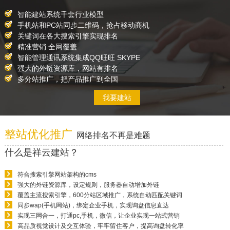
智能建站系统千套行业模型
手机站和PC站同步二维码，抢占移动商机
关键词在各大搜索引擎实现排名
精准营销 全网覆盖
智能管理通讯系统集成QQ旺旺 SKYPE
强大的外链资源库，网站有排名
多分站推广，把产品推广到全国
我要建站
整站优化推广
网络排名不再是难题
什么是祥云建站？
符合搜索引擎网站架构的cms
强大的外链资源库，设定规则，服务器自动增加外链
覆盖主流搜索引擎，600分站区域推广，系统自动匹配关键词
同步wap(手机网站)，绑定企业手机，实现询盘信息直达
实现三网合一，打通pc,手机，微信，让企业实现一站式营销
高品质视觉设计及交互体验，牢牢留住客户，提高询盘转化率