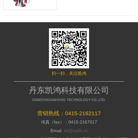
很多的用户，网站才有赢利的可 能。
络推行的成效，网站要是没有推行力，
移动端网站没有流量，就等同于枯竭的
就不能好的招引访客，这是模板型网站
水库。然而很多时候网站的流量会出现
缺点，没有策划，不能访客与公司之间
波动，甚至出现流量异常。面对流量异
加强信赖感，甭说询盘了，每一个询盘
常站长们应该如何排查，站长平台资
背后都是一个高额的订单，假如不能做
深专家们向大家介绍了移动端流量异常
到询盘转化，那意味着网络推行是失败
的解决方案。 什么是移动端流量
的，所以要明白的了解搭站公司的策划
异常? 移动端流量异常可以通过平
才干; 2、看搭站公司的美工规划才
台两个渠道数据判断： 1、 站长平
干 美工的才干决议推行型网站留
台流量与关键词的工具 2、 移动适
给用户的形象，如今的消费者不缺少内
配中的移动适配状态曲线图 这两
容，缺少的是视觉，如今市面上的网站
个地方如果出现流量突然间下降50%以
都是千人一面的，当访客户，发现一个
扫一扫，关注凯鸿
上，且持续性降低，四五天后流量没有
不一样的网站的时分，就会加深其对你
明显涨幅的。 移动端的排查流程
公司的形象，情不自禁的即是深化浏
如果出现上述现象，建议大家按照
丹东凯鸿科技有限公司
览，招引用户，提高方针客户对公司的
下面流程图进行排查 索引量下降
好感; 3、看搭站公司的搭站才干
常见原因及解决方案
DANDONGKAIHONG TECHNOLOGY CO.,LTD.
丹东网站制作作为推行型网站建造
http://zhanzhang.baidu.com/college/arti
公司，都会有具有自个技术和建站体
id=331 站点流量异常追查文档
营销热线：0415-2162117
系，如今市面上很多的建站公司都是仿
传真（fax）：0415-2167017
制别人的，可以把外观做到相似，可是
http://zhanzhang.baidu.com/college/do
后台系能却相差万里，很多的仿站的建
id=221 纯移动站、代码适配，自
Email:
dd@sykh.cn
站公司，用的都是dedecms模板程序，
适应与跳转适配有些不同，所以根据站