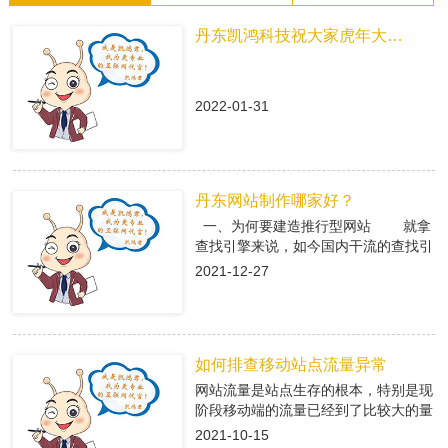
丹东凯鸿科技祝大家虎年大吉！
2022-01-31
丹东网站制作哪家好？
一、为何要建造推行型网站 就拿
查找引擎来说，如今国内干流的查找引
擎baidu、360、搜狗有着大量的用户
2021-12-27
集体，在这众多用户集体中，就有很多
咱们的潜在客户，做网络推行即是在查
找引擎中做推行，把公司的信息传递给
潜在客户，当用户查找有关关键字，引
如何排查移动站点流量异常
导进入推行型网站中，使用推行型网站
有的优势，转化成客户; 二、丹东
网站流量是站点生存的根本，特别是现
网站制作是怎么挑选专业的搭站公司
阶段移动端的流量已经到了比较大的量
1、看搭站公司的策划才干 推
级。移动端网站有流量了，每天就会有
2021-10-15
行型网站策划做的好不好，决议后期网