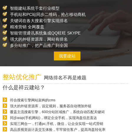
智能建站系统千套行业模型
手机站和PC站同步二维码，抢占移动商机
关键词在各大搜索引擎实现排名
精准营销 全网覆盖
智能管理通讯系统集成QQ旺旺 SKYPE
强大的外链资源库，网站有排名
多分站推广，把产品推广到全国
我要建站
整站优化推广
网络排名不再是难题
什么是祥云建站？
符合搜索引擎网站架构的cms
强大的外链资源库，设定规则，服务器自动增加外链
覆盖主流搜索引擎，600分站区域推广，系统自动匹配关键词
同步wap(手机网站)，绑定企业手机，实现询盘信息直达
实现三网合一，打通pc,手机，微信，让企业实现一站式营销
高品质视觉设计及交互体验，牢牢留住客户，提高询盘转化率