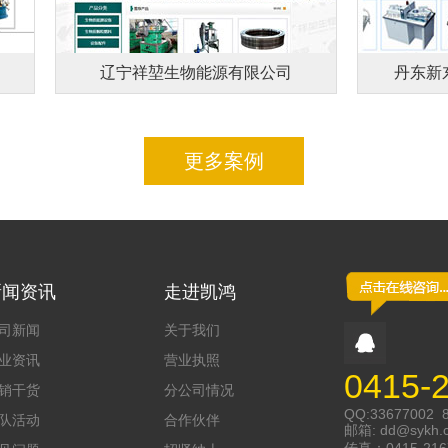
辽宁祥堃生物能源有限公司
丹东新东
更多案例
新闻资讯
走进凯鸿
司新闻
关于我们
业资讯
营业执照
0415-
销干货
分公司情况
QQ:33677002 
队活动
合作伙伴
邮箱:
dd@sykh.