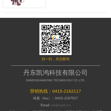
很多的用户，网站才有赢利的可 能。
络推行的成效，网站要是没有推行力，
移动端网站没有流量，就等同于枯竭的
就不能好的招引访客，这是模板型网站
水库。然而很多时候网站的流量会出现
缺点，没有策划，不能访客与公司之间
波动，甚至出现流量异常。面对流量异
加强信赖感，甭说询盘了，每一个询盘
常站长们应该如何排查，站长平台资
背后都是一个高额的订单，假如不能做
深专家们向大家介绍了移动端流量异常
到询盘转化，那意味着网络推行是失败
的解决方案。 什么是移动端流量
的，所以要明白的了解搭站公司的策划
异常? 移动端流量异常可以通过平
才干; 2、看搭站公司的美工规划才
台两个渠道数据判断： 1、 站长平
干 美工的才干决议推行型网站留
台流量与关键词的工具 2、 移动适
给用户的形象，如今的消费者不缺少内
配中的移动适配状态曲线图 这两
容，缺少的是视觉，如今市面上的网站
个地方如果出现流量突然间下降50%以
都是千人一面的，当访客户，发现一个
扫一扫，关注凯鸿
上，且持续性降低，四五天后流量没有
不一样的网站的时分，就会加深其对你
明显涨幅的。 移动端的排查流程
公司的形象，情不自禁的即是深化浏
如果出现上述现象，建议大家按照
丹东凯鸿科技有限公司
览，招引用户，提高方针客户对公司的
下面流程图进行排查 索引量下降
好感; 3、看搭站公司的搭站才干
常见原因及解决方案
DANDONGKAIHONG TECHNOLOGY CO.,LTD.
丹东网站制作作为推行型网站建造
http://zhanzhang.baidu.com/college/arti
公司，都会有具有自个技术和建站体
id=331 站点流量异常追查文档
营销热线：0415-2162117
系，如今市面上很多的建站公司都是仿
传真（fax）：0415-2167017
制别人的，可以把外观做到相似，可是
http://zhanzhang.baidu.com/college/do
后台系能却相差万里，很多的仿站的建
id=221 纯移动站、代码适配，自
Email:
dd@sykh.cn
站公司，用的都是dedecms模板程序，
适应与跳转适配有些不同，所以根据站