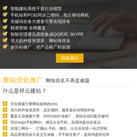
智能建站系统千套行业模型
手机站和PC站同步二维码，抢占移动商机
关键词在各大搜索引擎实现排名
精准营销 全网覆盖
智能管理通讯系统集成QQ旺旺 SKYPE
强大的外链资源库，网站有排名
多分站推广，把产品推广到全国
我要建站
整站优化推广
网络排名不再是难题
什么是祥云建站？
符合搜索引擎网站架构的cms
强大的外链资源库，设定规则，服务器自动增加外链
覆盖主流搜索引擎，600分站区域推广，系统自动匹配关键词
同步wap(手机网站)，绑定企业手机，实现询盘信息直达
实现三网合一，打通pc,手机，微信，让企业实现一站式营销
高品质视觉设计及交互体验，牢牢留住客户，提高询盘转化率