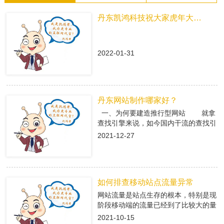
丹东凯鸿科技祝大家虎年大吉！
2022-01-31
丹东网站制作哪家好？
一、为何要建造推行型网站 就拿
查找引擎来说，如今国内干流的查找引
擎baidu、360、搜狗有着大量的用户
2021-12-27
集体，在这众多用户集体中，就有很多
咱们的潜在客户，做网络推行即是在查
找引擎中做推行，把公司的信息传递给
潜在客户，当用户查找有关关键字，引
如何排查移动站点流量异常
导进入推行型网站中，使用推行型网站
有的优势，转化成客户; 二、丹东
网站流量是站点生存的根本，特别是现
网站制作是怎么挑选专业的搭站公司
阶段移动端的流量已经到了比较大的量
1、看搭站公司的策划才干 推
级。移动端网站有流量了，每天就会有
2021-10-15
行型网站策划做的好不好，决议后期网