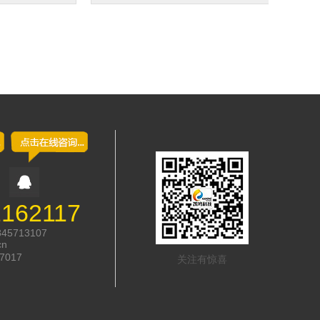
2162117
845713107
cn
7017
关注有惊喜