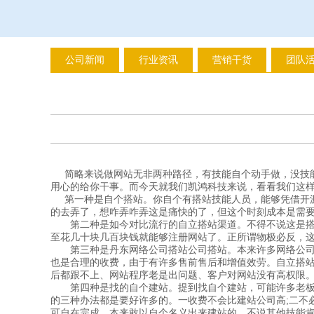
公司新闻
行业资讯
营销干货
团队
简略来说做网站无非两种路径，有技能自个动手做，没技能
用心的给你干事。而今天就我们凯鸿科技来说，看看我们这
第一种是自个搭站。你自个有搭站技能人员，能够凭借开源
的去弄了，想咋弄咋弄这是痛快的了，但这个时刻成本是需要
第二种是如今对比流行的自立搭站渠道。不得不说这是搭站
至花几十块几百块钱就能够注册网站了。正所谓物极必反，
第三种是丹东网络公司搭站公司搭站。本来许多网络公司都
也是合理的收费，由于有许多售前售后和增值效劳。自立搭站
后都跟不上、网站程序老是出问题、客户对网站没有高权限
第四种是找的自个建站。提到找自个建站，可能许多老板置
的三种办法都是要好许多的。一收费不会比建站公司高;二不
可自在完成。本来敢以自个名义出来建站的，不说其他技能