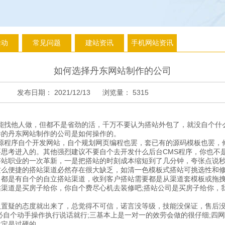
活动
常见问题
建站资讯
手机网站资讯
如何选择丹东网站制作的公司
发布日期：
2021/12/13
浏览量：
5315
找他人做，但都不是省劲的活，千万不要认为搭站外包了，就没自个什
样的丹东网站制作的公司是如何操作的。
程序自个开发网站，自个规划网页编程也罢，套已有的源码模板也罢，
思考进入的。其他强烈建议不要自个去开发什么后台CMS程序，你也不
职业的一次革新，一是把搭站的时刻成本缩短到了几分钟，夸张点说秒
这么便捷的搭站渠道必然存在很大缺乏，如清一色模板式搭站可挑选性和
是有自个的自立搭站渠道，收到客户搭站需要都是从渠道套模板或拖拽
渠道是买房子给你，你自个费尽心机去装修吧;搭站公司是买房子给你，
。
疑的态度就出来了，总觉得不可信，诺言没等级，技能没保证，售后没
必自个动手操作执行说话就行;三基本上是一对一的效劳会做的很仔细;四
肯定是过硬的。