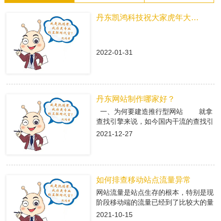
丹东凯鸿科技祝大家虎年大吉！
2022-01-31
丹东网站制作哪家好？
一、为何要建造推行型网站 就拿
查找引擎来说，如今国内干流的查找引
擎baidu、360、搜狗有着大量的用户
2021-12-27
集体，在这众多用户集体中，就有很多
咱们的潜在客户，做网络推行即是在查
找引擎中做推行，把公司的信息传递给
潜在客户，当用户查找有关关键字，引
如何排查移动站点流量异常
导进入推行型网站中，使用推行型网站
有的优势，转化成客户; 二、丹东
网站流量是站点生存的根本，特别是现
网站制作是怎么挑选专业的搭站公司
阶段移动端的流量已经到了比较大的量
1、看搭站公司的策划才干 推
级。移动端网站有流量了，每天就会有
2021-10-15
行型网站策划做的好不好，决议后期网