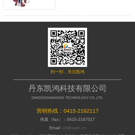
很多的用户，网站才有赢利的可 能。
络推行的成效，网站要是没有推行力，
移动端网站没有流量，就等同于枯竭的
就不能好的招引访客，这是模板型网站
水库。然而很多时候网站的流量会出现
缺点，没有策划，不能访客与公司之间
波动，甚至出现流量异常。面对流量异
加强信赖感，甭说询盘了，每一个询盘
常站长们应该如何排查，站长平台资
背后都是一个高额的订单，假如不能做
深专家们向大家介绍了移动端流量异常
到询盘转化，那意味着网络推行是失败
的解决方案。 什么是移动端流量
的，所以要明白的了解搭站公司的策划
异常? 移动端流量异常可以通过平
才干; 2、看搭站公司的美工规划才
台两个渠道数据判断： 1、 站长平
干 美工的才干决议推行型网站留
台流量与关键词的工具 2、 移动适
给用户的形象，如今的消费者不缺少内
配中的移动适配状态曲线图 这两
容，缺少的是视觉，如今市面上的网站
个地方如果出现流量突然间下降50%以
都是千人一面的，当访客户，发现一个
扫一扫，关注凯鸿
上，且持续性降低，四五天后流量没有
不一样的网站的时分，就会加深其对你
明显涨幅的。 移动端的排查流程
公司的形象，情不自禁的即是深化浏
如果出现上述现象，建议大家按照
丹东凯鸿科技有限公司
览，招引用户，提高方针客户对公司的
下面流程图进行排查 索引量下降
好感; 3、看搭站公司的搭站才干
常见原因及解决方案
DANDONGKAIHONG TECHNOLOGY CO.,LTD.
丹东网站制作作为推行型网站建造
http://zhanzhang.baidu.com/college/arti
公司，都会有具有自个技术和建站体
id=331 站点流量异常追查文档
营销热线：0415-2162117
系，如今市面上很多的建站公司都是仿
传真（fax）：0415-2167017
制别人的，可以把外观做到相似，可是
http://zhanzhang.baidu.com/college/do
后台系能却相差万里，很多的仿站的建
id=221 纯移动站、代码适配，自
Email:
dd@sykh.cn
站公司，用的都是dedecms模板程序，
适应与跳转适配有些不同，所以根据站