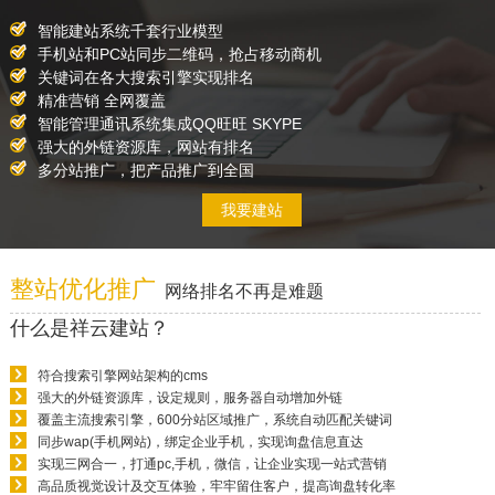
智能建站系统千套行业模型
手机站和PC站同步二维码，抢占移动商机
关键词在各大搜索引擎实现排名
精准营销 全网覆盖
智能管理通讯系统集成QQ旺旺 SKYPE
强大的外链资源库，网站有排名
多分站推广，把产品推广到全国
我要建站
整站优化推广
网络排名不再是难题
什么是祥云建站？
符合搜索引擎网站架构的cms
强大的外链资源库，设定规则，服务器自动增加外链
覆盖主流搜索引擎，600分站区域推广，系统自动匹配关键词
同步wap(手机网站)，绑定企业手机，实现询盘信息直达
实现三网合一，打通pc,手机，微信，让企业实现一站式营销
高品质视觉设计及交互体验，牢牢留住客户，提高询盘转化率