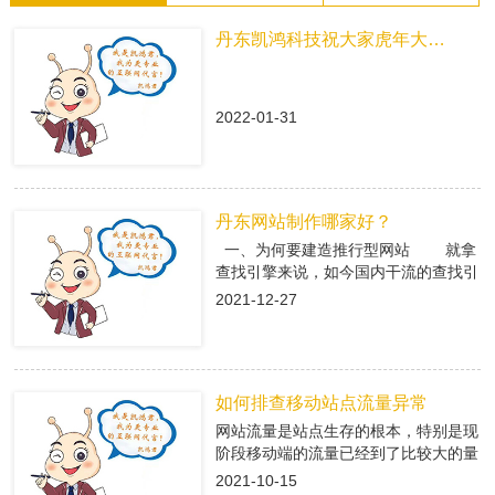
丹东凯鸿科技祝大家虎年大吉！
2022-01-31
丹东网站制作哪家好？
一、为何要建造推行型网站 就拿
查找引擎来说，如今国内干流的查找引
擎baidu、360、搜狗有着大量的用户
2021-12-27
集体，在这众多用户集体中，就有很多
咱们的潜在客户，做网络推行即是在查
找引擎中做推行，把公司的信息传递给
潜在客户，当用户查找有关关键字，引
如何排查移动站点流量异常
导进入推行型网站中，使用推行型网站
有的优势，转化成客户; 二、丹东
网站流量是站点生存的根本，特别是现
网站制作是怎么挑选专业的搭站公司
阶段移动端的流量已经到了比较大的量
1、看搭站公司的策划才干 推
级。移动端网站有流量了，每天就会有
2021-10-15
行型网站策划做的好不好，决议后期网