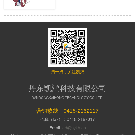
很多的用户，网站才有赢利的可 能。
络推行的成效，网站要是没有推行力，
移动端网站没有流量，就等同于枯竭的
就不能好的招引访客，这是模板型网站
水库。然而很多时候网站的流量会出现
缺点，没有策划，不能访客与公司之间
波动，甚至出现流量异常。面对流量异
加强信赖感，甭说询盘了，每一个询盘
常站长们应该如何排查，站长平台资
背后都是一个高额的订单，假如不能做
深专家们向大家介绍了移动端流量异常
到询盘转化，那意味着网络推行是失败
的解决方案。 什么是移动端流量
的，所以要明白的了解搭站公司的策划
异常? 移动端流量异常可以通过平
才干; 2、看搭站公司的美工规划才
台两个渠道数据判断： 1、 站长平
干 美工的才干决议推行型网站留
台流量与关键词的工具 2、 移动适
给用户的形象，如今的消费者不缺少内
配中的移动适配状态曲线图 这两
容，缺少的是视觉，如今市面上的网站
个地方如果出现流量突然间下降50%以
都是千人一面的，当访客户，发现一个
扫一扫，关注凯鸿
上，且持续性降低，四五天后流量没有
不一样的网站的时分，就会加深其对你
明显涨幅的。 移动端的排查流程
公司的形象，情不自禁的即是深化浏
如果出现上述现象，建议大家按照
丹东凯鸿科技有限公司
览，招引用户，提高方针客户对公司的
下面流程图进行排查 索引量下降
好感; 3、看搭站公司的搭站才干
常见原因及解决方案
DANDONGKAIHONG TECHNOLOGY CO.,LTD.
丹东网站制作作为推行型网站建造
http://zhanzhang.baidu.com/college/arti
公司，都会有具有自个技术和建站体
id=331 站点流量异常追查文档
营销热线：0415-2162117
系，如今市面上很多的建站公司都是仿
传真（fax）：0415-2167017
制别人的，可以把外观做到相似，可是
http://zhanzhang.baidu.com/college/do
后台系能却相差万里，很多的仿站的建
id=221 纯移动站、代码适配，自
Email:
dd@sykh.cn
站公司，用的都是dedecms模板程序，
适应与跳转适配有些不同，所以根据站