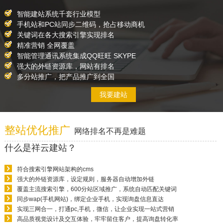
智能建站系统千套行业模型
手机站和PC站同步二维码，抢占移动商机
关键词在各大搜索引擎实现排名
精准营销 全网覆盖
智能管理通讯系统集成QQ旺旺 SKYPE
强大的外链资源库，网站有排名
多分站推广，把产品推广到全国
我要建站
整站优化推广
网络排名不再是难题
什么是祥云建站？
符合搜索引擎网站架构的cms
强大的外链资源库，设定规则，服务器自动增加外链
覆盖主流搜索引擎，600分站区域推广，系统自动匹配关键词
同步wap(手机网站)，绑定企业手机，实现询盘信息直达
实现三网合一，打通pc,手机，微信，让企业实现一站式营销
高品质视觉设计及交互体验，牢牢留住客户，提高询盘转化率