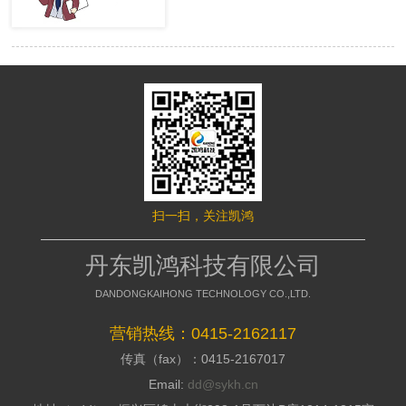
很多的用户，网站才有赢利的可 能。
络推行的成效，网站要是没有推行力，
移动端网站没有流量，就等同于枯竭的
就不能好的招引访客，这是模板型网站
水库。然而很多时候网站的流量会出现
缺点，没有策划，不能访客与公司之间
波动，甚至出现流量异常。面对流量异
加强信赖感，甭说询盘了，每一个询盘
常站长们应该如何排查，站长平台资
背后都是一个高额的订单，假如不能做
深专家们向大家介绍了移动端流量异常
到询盘转化，那意味着网络推行是失败
的解决方案。 什么是移动端流量
的，所以要明白的了解搭站公司的策划
异常? 移动端流量异常可以通过平
才干; 2、看搭站公司的美工规划才
台两个渠道数据判断： 1、 站长平
干 美工的才干决议推行型网站留
台流量与关键词的工具 2、 移动适
给用户的形象，如今的消费者不缺少内
配中的移动适配状态曲线图 这两
容，缺少的是视觉，如今市面上的网站
个地方如果出现流量突然间下降50%以
都是千人一面的，当访客户，发现一个
扫一扫，关注凯鸿
上，且持续性降低，四五天后流量没有
不一样的网站的时分，就会加深其对你
明显涨幅的。 移动端的排查流程
公司的形象，情不自禁的即是深化浏
如果出现上述现象，建议大家按照
丹东凯鸿科技有限公司
览，招引用户，提高方针客户对公司的
下面流程图进行排查 索引量下降
好感; 3、看搭站公司的搭站才干
常见原因及解决方案
DANDONGKAIHONG TECHNOLOGY CO.,LTD.
丹东网站制作作为推行型网站建造
http://zhanzhang.baidu.com/college/arti
公司，都会有具有自个技术和建站体
id=331 站点流量异常追查文档
营销热线：0415-2162117
系，如今市面上很多的建站公司都是仿
传真（fax）：0415-2167017
制别人的，可以把外观做到相似，可是
http://zhanzhang.baidu.com/college/do
后台系能却相差万里，很多的仿站的建
id=221 纯移动站、代码适配，自
Email:
dd@sykh.cn
站公司，用的都是dedecms模板程序，
适应与跳转适配有些不同，所以根据站