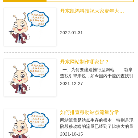
丹东凯鸿科技祝大家虎年大吉！
2022-01-31
丹东网站制作哪家好？
一、为何要建造推行型网站 就拿
查找引擎来说，如今国内干流的查找引
擎baidu、360、搜狗有着大量的用户
2021-12-27
集体，在这众多用户集体中，就有很多
咱们的潜在客户，做网络推行即是在查
找引擎中做推行，把公司的信息传递给
潜在客户，当用户查找有关关键字，引
如何排查移动站点流量异常
导进入推行型网站中，使用推行型网站
有的优势，转化成客户; 二、丹东
网站流量是站点生存的根本，特别是现
网站制作是怎么挑选专业的搭站公司
阶段移动端的流量已经到了比较大的量
1、看搭站公司的策划才干 推
级。移动端网站有流量了，每天就会有
2021-10-15
行型网站策划做的好不好，决议后期网