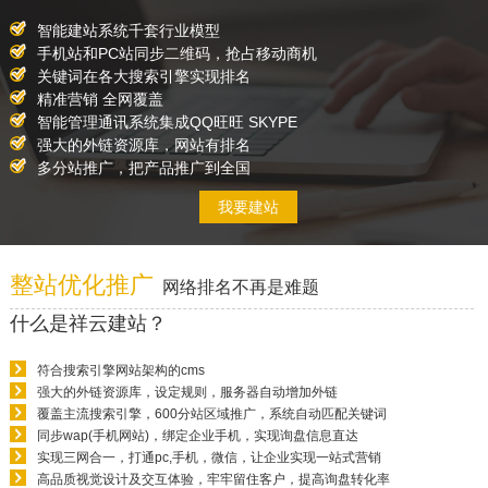
智能建站系统千套行业模型
手机站和PC站同步二维码，抢占移动商机
关键词在各大搜索引擎实现排名
精准营销 全网覆盖
智能管理通讯系统集成QQ旺旺 SKYPE
强大的外链资源库，网站有排名
多分站推广，把产品推广到全国
我要建站
整站优化推广
网络排名不再是难题
什么是祥云建站？
符合搜索引擎网站架构的cms
强大的外链资源库，设定规则，服务器自动增加外链
覆盖主流搜索引擎，600分站区域推广，系统自动匹配关键词
同步wap(手机网站)，绑定企业手机，实现询盘信息直达
实现三网合一，打通pc,手机，微信，让企业实现一站式营销
高品质视觉设计及交互体验，牢牢留住客户，提高询盘转化率