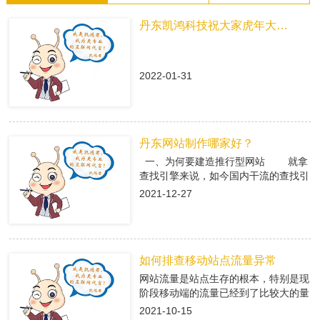
丹东凯鸿科技祝大家虎年大吉！
2022-01-31
丹东网站制作哪家好？
一、为何要建造推行型网站 就拿
查找引擎来说，如今国内干流的查找引
擎baidu、360、搜狗有着大量的用户
2021-12-27
集体，在这众多用户集体中，就有很多
咱们的潜在客户，做网络推行即是在查
找引擎中做推行，把公司的信息传递给
潜在客户，当用户查找有关关键字，引
如何排查移动站点流量异常
导进入推行型网站中，使用推行型网站
有的优势，转化成客户; 二、丹东
网站流量是站点生存的根本，特别是现
网站制作是怎么挑选专业的搭站公司
阶段移动端的流量已经到了比较大的量
1、看搭站公司的策划才干 推
级。移动端网站有流量了，每天就会有
2021-10-15
行型网站策划做的好不好，决议后期网