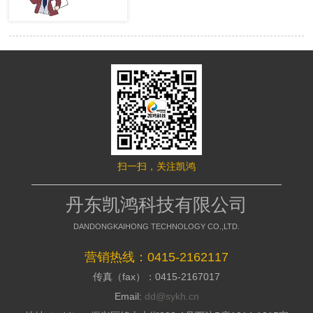
很多的用户，网站才有赢利的可 能。
络推行的成效，网站要是没有推行力，
移动端网站没有流量，就等同于枯竭的
就不能好的招引访客，这是模板型网站
水库。然而很多时候网站的流量会出现
缺点，没有策划，不能访客与公司之间
波动，甚至出现流量异常。面对流量异
加强信赖感，甭说询盘了，每一个询盘
常站长们应该如何排查，站长平台资
背后都是一个高额的订单，假如不能做
深专家们向大家介绍了移动端流量异常
到询盘转化，那意味着网络推行是失败
的解决方案。 什么是移动端流量
的，所以要明白的了解搭站公司的策划
异常? 移动端流量异常可以通过平
才干; 2、看搭站公司的美工规划才
台两个渠道数据判断： 1、 站长平
干 美工的才干决议推行型网站留
台流量与关键词的工具 2、 移动适
给用户的形象，如今的消费者不缺少内
配中的移动适配状态曲线图 这两
容，缺少的是视觉，如今市面上的网站
个地方如果出现流量突然间下降50%以
都是千人一面的，当访客户，发现一个
扫一扫，关注凯鸿
上，且持续性降低，四五天后流量没有
不一样的网站的时分，就会加深其对你
明显涨幅的。 移动端的排查流程
公司的形象，情不自禁的即是深化浏
如果出现上述现象，建议大家按照
丹东凯鸿科技有限公司
览，招引用户，提高方针客户对公司的
下面流程图进行排查 索引量下降
好感; 3、看搭站公司的搭站才干
常见原因及解决方案
DANDONGKAIHONG TECHNOLOGY CO.,LTD.
丹东网站制作作为推行型网站建造
http://zhanzhang.baidu.com/college/arti
公司，都会有具有自个技术和建站体
id=331 站点流量异常追查文档
营销热线：0415-2162117
系，如今市面上很多的建站公司都是仿
传真（fax）：0415-2167017
制别人的，可以把外观做到相似，可是
http://zhanzhang.baidu.com/college/do
后台系能却相差万里，很多的仿站的建
id=221 纯移动站、代码适配，自
Email:
dd@sykh.cn
站公司，用的都是dedecms模板程序，
适应与跳转适配有些不同，所以根据站