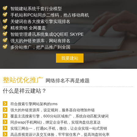
智能建站系统千套行业模型
手机站和PC站同步二维码，抢占移动商机
关键词在各大搜索引擎实现排名
精准营销 全网覆盖
智能管理通讯系统集成QQ旺旺 SKYPE
强大的外链资源库，网站有排名
多分站推广，把产品推广到全国
我要建站
整站优化推广
网络排名不再是难题
什么是祥云建站？
符合搜索引擎网站架构的cms
强大的外链资源库，设定规则，服务器自动增加外链
覆盖主流搜索引擎，600分站区域推广，系统自动匹配关键词
同步wap(手机网站)，绑定企业手机，实现询盘信息直达
实现三网合一，打通pc,手机，微信，让企业实现一站式营销
高品质视觉设计及交互体验，牢牢留住客户，提高询盘转化率