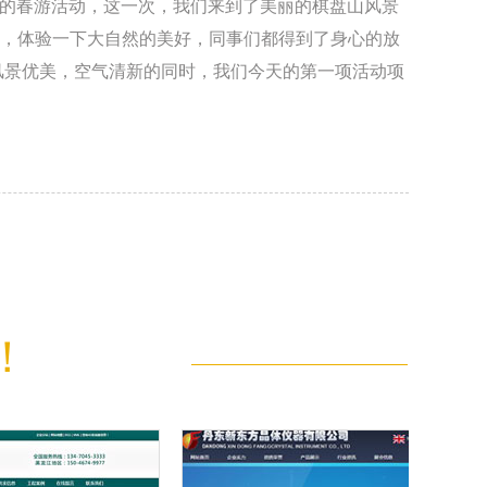
度的春游活动，这一次，我们来到了美丽的棋盘山风景
个真理，在移动端的饥渴程度就更强烈了。没有图片，
，体验一下大自然的美好，同事们都得到了身心的放
一定就是图文，语音、视频等多种富媒体可能更能让人
风景优美，空气清新的同时，我们今天的第一项活动项
接着分为两队，穿好装备，战斗就正式打响了。 经过
室内局限的战场了，于是，我们把战场转移到了室
，在攻守交替中，发挥了每个人的优势，争取为自己
的活动，每个人都在分享着自己在比赛中的经验和遗
附近的农家院吃了一顿丰盛的午餐，为下午的活动攒足
们的，正是一项风靡的运动——撕名牌大战，我们在传
此一来，更加提升了战斗的难度，不过，凯鸿人的体
排了几项儿时常玩的游戏，霎时，大家仿佛都回到了童
！
工作的繁忙，生活的压力，我们在活动中释放自己，
未来市场的征战中，爆发我们的凝聚力，书写凯鸿新