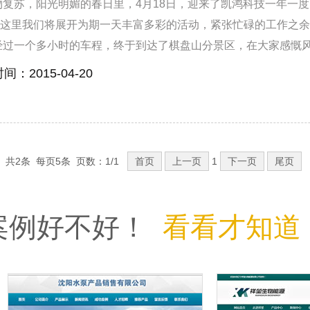
复苏，阳光明媚的春日里，4月18日，迎来了凯鸿科技一年一
有图片。一张图片就是一个故事，胜过千言万语，这在PC端就是
这里我们将展开为期一天丰富多彩的活动，紧张忙碌的工作之余
饭没有菜，塞满了就恶心着 走人。 另外，微信图文内容，不
经过一个多小时的车程，终于到达了棋盘山分景区，在大家感慨
拒。
始了——室内cs对战，在教官的引导下，我们进行了热身活动，
间：2015-04-20
厮杀，胜负已经非常明显了，大家都热情高涨，已然是不满足于
个队伍都积极的备战，紧张的部署策略，全身心的投入到战争中
多歼灭一个敌人，最后，我们意犹未尽的结束了一个上午的CS
经过一上午紧张激烈的活动，大家早就饿了，中午，大家一起在
共2条
每页
5条
页数：1/1
首页
上一页
1
下一页
尾页
。 经过中午短暂的休整之后，大家再次精力充沛，下午等待我
名牌中融入了自己的色彩，和儿时的老鹰捉小鸡结合在一起，如
不错，战况可谓是相当的激烈啊。 撕名牌结束之后，我们又安
案例好不好！
看看才知道
个人的脸上都洋溢着幸福的笑容，这一天的活动，让我们忘掉了
中体验团队的力量，相信经过这一天，凯鸿人必将更加团结，在
。