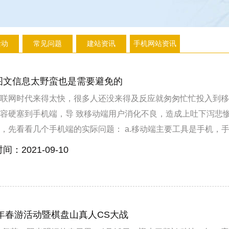
活动
常见问题
建站资讯
手机网站资讯
图文信息太野蛮也是需要避免的
联网时代来得太快，很多人还没来得及反应就匆匆忙忙投入到移
容硬塞到手机端，导 致移动端用户消化不良，造成上吐下泻悲
，先看看几个手机端的实际问题： a.移动端主要工具是手机，
神，用户长时间盯着手机看会很痛苦。 b.用户静静坐下来看手
间：2021-09-10
厕所等等，都是碎片化时间，这些时间看手机，使用的是浅层注
死翘翘，起码要避免以下几点： a.大段文字。看到字就头疼，
字一多，睡意马上就来了，再看下去手机就掉到地上了。所以，
记，用户看手机，就像坐车看路边的广告牌一样一扫而过。 b.
5年春游活动暨棋盘山真人CS大战
般人扫描网页的层次次序，如果是一坨、一块的内容，没有从大