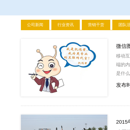
公司新闻
行业资讯
营销干货
团队
微信
移动互
端的内
是什么
耗费眼
发布时
会、上
众号不
句话。
段。切
201
这是一