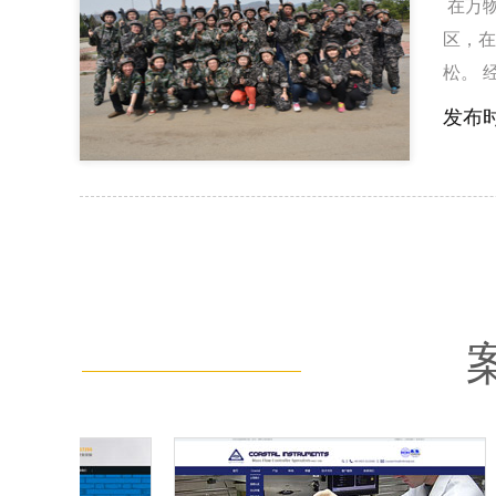
在万物
c.没
区，在
就像吃
松。 
无法抗
目也开
发布时
了几轮
外，两
的队伍
憾。 
了体力
统的撕
力真的
年，每
在游戏
的篇章