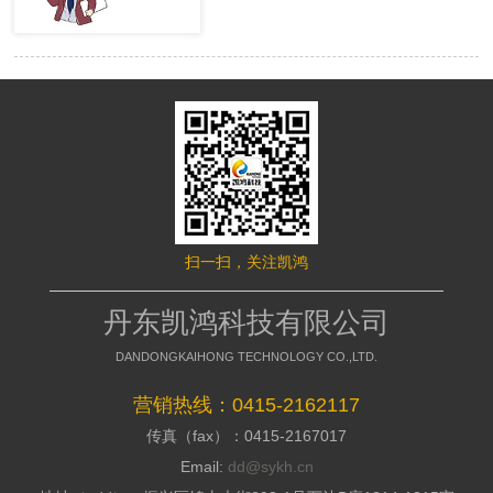
很多的用户，网站才有赢利的可 能。
络推行的成效，网站要是没有推行力，
移动端网站没有流量，就等同于枯竭的
就不能好的招引访客，这是模板型网站
水库。然而很多时候网站的流量会出现
缺点，没有策划，不能访客与公司之间
波动，甚至出现流量异常。面对流量异
加强信赖感，甭说询盘了，每一个询盘
常站长们应该如何排查，站长平台资
背后都是一个高额的订单，假如不能做
深专家们向大家介绍了移动端流量异常
到询盘转化，那意味着网络推行是失败
的解决方案。 什么是移动端流量
的，所以要明白的了解搭站公司的策划
异常? 移动端流量异常可以通过平
才干; 2、看搭站公司的美工规划才
台两个渠道数据判断： 1、 站长平
干 美工的才干决议推行型网站留
台流量与关键词的工具 2、 移动适
给用户的形象，如今的消费者不缺少内
配中的移动适配状态曲线图 这两
容，缺少的是视觉，如今市面上的网站
个地方如果出现流量突然间下降50%以
都是千人一面的，当访客户，发现一个
扫一扫，关注凯鸿
上，且持续性降低，四五天后流量没有
不一样的网站的时分，就会加深其对你
明显涨幅的。 移动端的排查流程
公司的形象，情不自禁的即是深化浏
如果出现上述现象，建议大家按照
丹东凯鸿科技有限公司
览，招引用户，提高方针客户对公司的
下面流程图进行排查 索引量下降
好感; 3、看搭站公司的搭站才干
常见原因及解决方案
DANDONGKAIHONG TECHNOLOGY CO.,LTD.
丹东网站制作作为推行型网站建造
http://zhanzhang.baidu.com/college/arti
公司，都会有具有自个技术和建站体
id=331 站点流量异常追查文档
营销热线：0415-2162117
系，如今市面上很多的建站公司都是仿
传真（fax）：0415-2167017
制别人的，可以把外观做到相似，可是
http://zhanzhang.baidu.com/college/do
后台系能却相差万里，很多的仿站的建
id=221 纯移动站、代码适配，自
Email:
dd@sykh.cn
站公司，用的都是dedecms模板程序，
适应与跳转适配有些不同，所以根据站