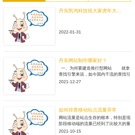
丹东凯鸿科技祝大家虎年大吉！
2022-01-31
丹东网站制作哪家好？
一、为何要建造推行型网站 就拿
查找引擎来说，如今国内干流的查找引
擎baidu、360、搜狗有着大量的用户
2021-12-27
集体，在这众多用户集体中，就有很多
咱们的潜在客户，做网络推行即是在查
找引擎中做推行，把公司的信息传递给
潜在客户，当用户查找有关关键字，引
如何排查移动站点流量异常
导进入推行型网站中，使用推行型网站
有的优势，转化成客户; 二、丹东
网站流量是站点生存的根本，特别是现
网站制作是怎么挑选专业的搭站公司
阶段移动端的流量已经到了比较大的量
1、看搭站公司的策划才干 推
级。移动端网站有流量了，每天就会有
2021-10-15
行型网站策划做的好不好，决议后期网