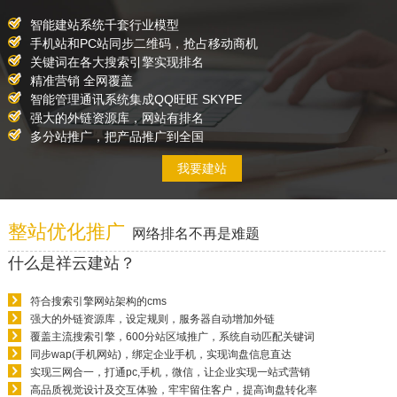
智能建站系统千套行业模型
手机站和PC站同步二维码，抢占移动商机
关键词在各大搜索引擎实现排名
精准营销 全网覆盖
智能管理通讯系统集成QQ旺旺 SKYPE
强大的外链资源库，网站有排名
多分站推广，把产品推广到全国
我要建站
整站优化推广
网络排名不再是难题
什么是祥云建站？
符合搜索引擎网站架构的cms
强大的外链资源库，设定规则，服务器自动增加外链
覆盖主流搜索引擎，600分站区域推广，系统自动匹配关键词
同步wap(手机网站)，绑定企业手机，实现询盘信息直达
实现三网合一，打通pc,手机，微信，让企业实现一站式营销
高品质视觉设计及交互体验，牢牢留住客户，提高询盘转化率