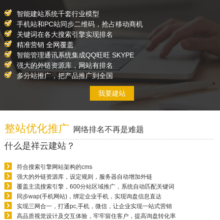
智能建站系统千套行业模型
手机站和PC站同步二维码，抢占移动商机
关键词在各大搜索引擎实现排名
精准营销 全网覆盖
智能管理通讯系统集成QQ旺旺 SKYPE
强大的外链资源库，网站有排名
多分站推广，把产品推广到全国
我要建站
整站优化推广
网络排名不再是难题
什么是祥云建站？
符合搜索引擎网站架构的cms
强大的外链资源库，设定规则，服务器自动增加外链
覆盖主流搜索引擎，600分站区域推广，系统自动匹配关键词
同步wap(手机网站)，绑定企业手机，实现询盘信息直达
实现三网合一，打通pc,手机，微信，让企业实现一站式营销
高品质视觉设计及交互体验，牢牢留住客户，提高询盘转化率