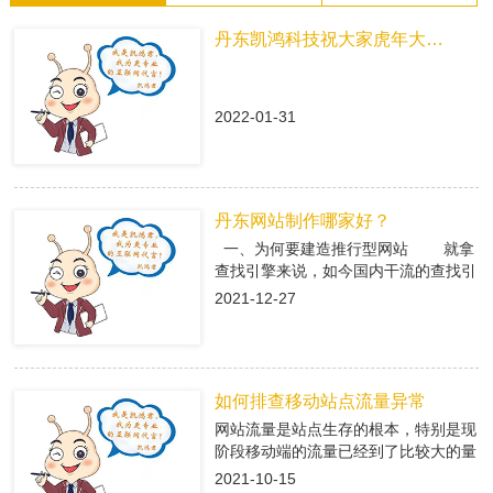
丹东凯鸿科技祝大家虎年大吉！
2022-01-31
丹东网站制作哪家好？
一、为何要建造推行型网站 就拿
查找引擎来说，如今国内干流的查找引
擎baidu、360、搜狗有着大量的用户
2021-12-27
集体，在这众多用户集体中，就有很多
咱们的潜在客户，做网络推行即是在查
找引擎中做推行，把公司的信息传递给
潜在客户，当用户查找有关关键字，引
如何排查移动站点流量异常
导进入推行型网站中，使用推行型网站
有的优势，转化成客户; 二、丹东
网站流量是站点生存的根本，特别是现
网站制作是怎么挑选专业的搭站公司
阶段移动端的流量已经到了比较大的量
1、看搭站公司的策划才干 推
级。移动端网站有流量了，每天就会有
2021-10-15
行型网站策划做的好不好，决议后期网