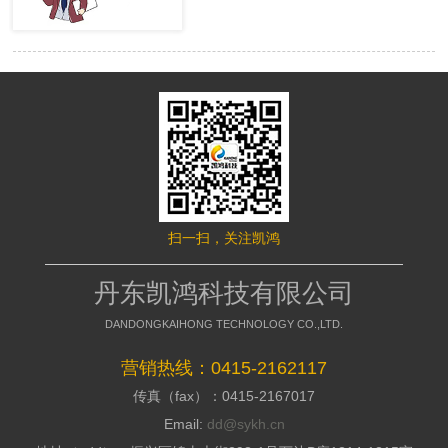
很多的用户，网站才有赢利的可 能。
络推行的成效，网站要是没有推行力，
移动端网站没有流量，就等同于枯竭的
就不能好的招引访客，这是模板型网站
水库。然而很多时候网站的流量会出现
缺点，没有策划，不能访客与公司之间
波动，甚至出现流量异常。面对流量异
加强信赖感，甭说询盘了，每一个询盘
常站长们应该如何排查，站长平台资
背后都是一个高额的订单，假如不能做
深专家们向大家介绍了移动端流量异常
到询盘转化，那意味着网络推行是失败
的解决方案。 什么是移动端流量
的，所以要明白的了解搭站公司的策划
异常? 移动端流量异常可以通过平
才干; 2、看搭站公司的美工规划才
台两个渠道数据判断： 1、 站长平
干 美工的才干决议推行型网站留
台流量与关键词的工具 2、 移动适
给用户的形象，如今的消费者不缺少内
配中的移动适配状态曲线图 这两
容，缺少的是视觉，如今市面上的网站
个地方如果出现流量突然间下降50%以
都是千人一面的，当访客户，发现一个
扫一扫，关注凯鸿
上，且持续性降低，四五天后流量没有
不一样的网站的时分，就会加深其对你
明显涨幅的。 移动端的排查流程
公司的形象，情不自禁的即是深化浏
如果出现上述现象，建议大家按照
丹东凯鸿科技有限公司
览，招引用户，提高方针客户对公司的
下面流程图进行排查 索引量下降
好感; 3、看搭站公司的搭站才干
常见原因及解决方案
DANDONGKAIHONG TECHNOLOGY CO.,LTD.
丹东网站制作作为推行型网站建造
http://zhanzhang.baidu.com/college/arti
公司，都会有具有自个技术和建站体
id=331 站点流量异常追查文档
营销热线：0415-2162117
系，如今市面上很多的建站公司都是仿
传真（fax）：0415-2167017
制别人的，可以把外观做到相似，可是
http://zhanzhang.baidu.com/college/do
后台系能却相差万里，很多的仿站的建
id=221 纯移动站、代码适配，自
Email:
dd@sykh.cn
站公司，用的都是dedecms模板程序，
适应与跳转适配有些不同，所以根据站