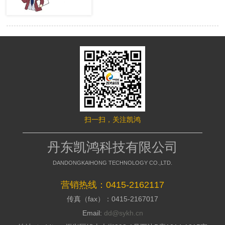
很多的用户，网站才有赢利的可 能。
络推行的成效，网站要是没有推行力，
移动端网站没有流量，就等同于枯竭的
就不能好的招引访客，这是模板型网站
水库。然而很多时候网站的流量会出现
缺点，没有策划，不能访客与公司之间
波动，甚至出现流量异常。面对流量异
加强信赖感，甭说询盘了，每一个询盘
常站长们应该如何排查，站长平台资
背后都是一个高额的订单，假如不能做
深专家们向大家介绍了移动端流量异常
到询盘转化，那意味着网络推行是失败
的解决方案。 什么是移动端流量
的，所以要明白的了解搭站公司的策划
异常? 移动端流量异常可以通过平
才干; 2、看搭站公司的美工规划才
台两个渠道数据判断： 1、 站长平
干 美工的才干决议推行型网站留
台流量与关键词的工具 2、 移动适
给用户的形象，如今的消费者不缺少内
配中的移动适配状态曲线图 这两
容，缺少的是视觉，如今市面上的网站
个地方如果出现流量突然间下降50%以
都是千人一面的，当访客户，发现一个
扫一扫，关注凯鸿
上，且持续性降低，四五天后流量没有
不一样的网站的时分，就会加深其对你
明显涨幅的。 移动端的排查流程
公司的形象，情不自禁的即是深化浏
如果出现上述现象，建议大家按照
丹东凯鸿科技有限公司
览，招引用户，提高方针客户对公司的
下面流程图进行排查 索引量下降
好感; 3、看搭站公司的搭站才干
常见原因及解决方案
DANDONGKAIHONG TECHNOLOGY CO.,LTD.
丹东网站制作作为推行型网站建造
http://zhanzhang.baidu.com/college/arti
公司，都会有具有自个技术和建站体
id=331 站点流量异常追查文档
营销热线：0415-2162117
系，如今市面上很多的建站公司都是仿
传真（fax）：0415-2167017
制别人的，可以把外观做到相似，可是
http://zhanzhang.baidu.com/college/do
后台系能却相差万里，很多的仿站的建
id=221 纯移动站、代码适配，自
Email:
dd@sykh.cn
站公司，用的都是dedecms模板程序，
适应与跳转适配有些不同，所以根据站