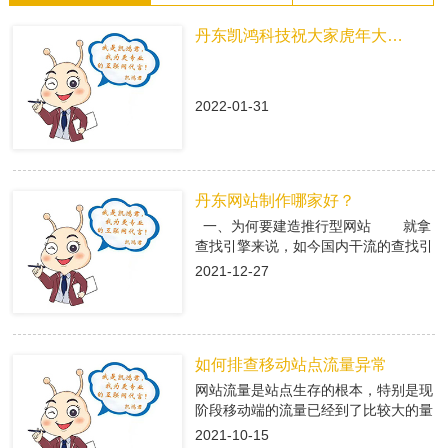
丹东凯鸿科技祝大家虎年大吉！
2022-01-31
丹东网站制作哪家好？
一、为何要建造推行型网站 就拿
查找引擎来说，如今国内干流的查找引
擎baidu、360、搜狗有着大量的用户
2021-12-27
集体，在这众多用户集体中，就有很多
咱们的潜在客户，做网络推行即是在查
找引擎中做推行，把公司的信息传递给
潜在客户，当用户查找有关关键字，引
如何排查移动站点流量异常
导进入推行型网站中，使用推行型网站
有的优势，转化成客户; 二、丹东
网站流量是站点生存的根本，特别是现
网站制作是怎么挑选专业的搭站公司
阶段移动端的流量已经到了比较大的量
1、看搭站公司的策划才干 推
级。移动端网站有流量了，每天就会有
2021-10-15
行型网站策划做的好不好，决议后期网