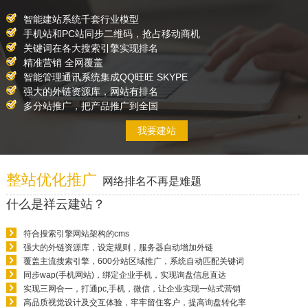
智能建站系统千套行业模型
手机站和PC站同步二维码，抢占移动商机
关键词在各大搜索引擎实现排名
精准营销 全网覆盖
智能管理通讯系统集成QQ旺旺 SKYPE
强大的外链资源库，网站有排名
多分站推广，把产品推广到全国
我要建站
整站优化推广
网络排名不再是难题
什么是祥云建站？
符合搜索引擎网站架构的cms
强大的外链资源库，设定规则，服务器自动增加外链
覆盖主流搜索引擎，600分站区域推广，系统自动匹配关键词
同步wap(手机网站)，绑定企业手机，实现询盘信息直达
实现三网合一，打通pc,手机，微信，让企业实现一站式营销
高品质视觉设计及交互体验，牢牢留住客户，提高询盘转化率