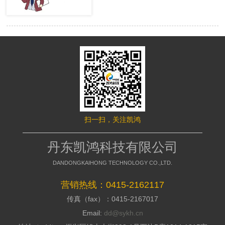
很多的用户，网站才有赢利的可 能。
络推行的成效，网站要是没有推行力，
移动端网站没有流量，就等同于枯竭的
就不能好的招引访客，这是模板型网站
水库。然而很多时候网站的流量会出现
缺点，没有策划，不能访客与公司之间
波动，甚至出现流量异常。面对流量异
加强信赖感，甭说询盘了，每一个询盘
常站长们应该如何排查，站长平台资
背后都是一个高额的订单，假如不能做
深专家们向大家介绍了移动端流量异常
到询盘转化，那意味着网络推行是失败
的解决方案。 什么是移动端流量
的，所以要明白的了解搭站公司的策划
异常? 移动端流量异常可以通过平
才干; 2、看搭站公司的美工规划才
台两个渠道数据判断： 1、 站长平
干 美工的才干决议推行型网站留
台流量与关键词的工具 2、 移动适
给用户的形象，如今的消费者不缺少内
配中的移动适配状态曲线图 这两
容，缺少的是视觉，如今市面上的网站
个地方如果出现流量突然间下降50%以
都是千人一面的，当访客户，发现一个
扫一扫，关注凯鸿
上，且持续性降低，四五天后流量没有
不一样的网站的时分，就会加深其对你
明显涨幅的。 移动端的排查流程
公司的形象，情不自禁的即是深化浏
如果出现上述现象，建议大家按照
丹东凯鸿科技有限公司
览，招引用户，提高方针客户对公司的
下面流程图进行排查 索引量下降
好感; 3、看搭站公司的搭站才干
常见原因及解决方案
DANDONGKAIHONG TECHNOLOGY CO.,LTD.
丹东网站制作作为推行型网站建造
http://zhanzhang.baidu.com/college/arti
公司，都会有具有自个技术和建站体
id=331 站点流量异常追查文档
营销热线：0415-2162117
系，如今市面上很多的建站公司都是仿
传真（fax）：0415-2167017
制别人的，可以把外观做到相似，可是
http://zhanzhang.baidu.com/college/do
后台系能却相差万里，很多的仿站的建
id=221 纯移动站、代码适配，自
Email:
dd@sykh.cn
站公司，用的都是dedecms模板程序，
适应与跳转适配有些不同，所以根据站