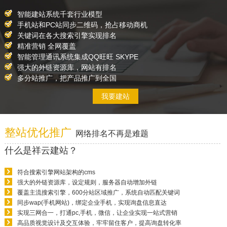
智能建站系统千套行业模型
手机站和PC站同步二维码，抢占移动商机
关键词在各大搜索引擎实现排名
精准营销 全网覆盖
智能管理通讯系统集成QQ旺旺 SKYPE
强大的外链资源库，网站有排名
多分站推广，把产品推广到全国
我要建站
整站优化推广
网络排名不再是难题
什么是祥云建站？
符合搜索引擎网站架构的cms
强大的外链资源库，设定规则，服务器自动增加外链
覆盖主流搜索引擎，600分站区域推广，系统自动匹配关键词
同步wap(手机网站)，绑定企业手机，实现询盘信息直达
实现三网合一，打通pc,手机，微信，让企业实现一站式营销
高品质视觉设计及交互体验，牢牢留住客户，提高询盘转化率