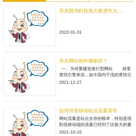
丹东凯鸿科技祝大家虎年大吉！
2022-01-31
丹东网站制作哪家好？
一、为何要建造推行型网站 就拿
查找引擎来说，如今国内干流的查找引
擎baidu、360、搜狗有着大量的用户
2021-12-27
集体，在这众多用户集体中，就有很多
咱们的潜在客户，做网络推行即是在查
找引擎中做推行，把公司的信息传递给
潜在客户，当用户查找有关关键字，引
如何排查移动站点流量异常
导进入推行型网站中，使用推行型网站
有的优势，转化成客户; 二、丹东
网站流量是站点生存的根本，特别是现
网站制作是怎么挑选专业的搭站公司
阶段移动端的流量已经到了比较大的量
1、看搭站公司的策划才干 推
级。移动端网站有流量了，每天就会有
2021-10-15
行型网站策划做的好不好，决议后期网